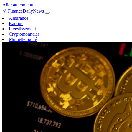
Aller au contenu
💰
FinanceDailyNews
Assurance
Banque
Investissement
Cryptomonnaies
Mutuelle Santé