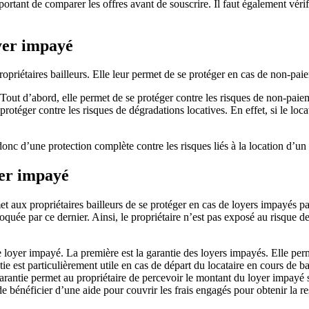
portant de comparer les offres avant de souscrire. Il faut également véri
yer impayé
priétaires bailleurs. Elle leur permet de se protéger en cas de non-paie
t d’abord, elle permet de se protéger contre les risques de non-paiement
protéger contre les risques de dégradations locatives. En effet, si le lo
onc d’une protection complète contre les risques liés à la location d’un
yer impayé
 aux propriétaires bailleurs de se protéger en cas de loyers impayés par
quée par ce dernier. Ainsi, le propriétaire n’est pas exposé au risque de 
ie loyer impayé. La première est la garantie des loyers impayés. Elle per
ntie est particulièrement utile en cas de départ du locataire en cours de 
garantie permet au propriétaire de percevoir le montant du loyer impayé 
de bénéficier d’une aide pour couvrir les frais engagés pour obtenir la re