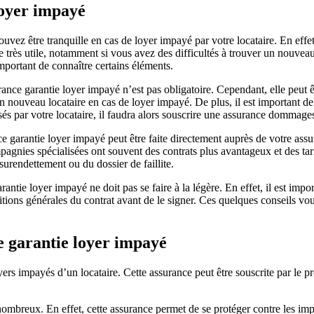
loyer impayé
vez être tranquille en cas de loyer impayé par votre locataire. En effe
e très utile, notamment si vous avez des difficultés à trouver un nouveau
important de connaître certains éléments.
urance garantie loyer impayé n’est pas obligatoire. Cependant, elle peu
 un nouveau locataire en cas de loyer impayé. De plus, il est important 
sés par votre locataire, il faudra alors souscrire une assurance dommag
ce garantie loyer impayé peut être faite directement auprès de votre ass
agnies spécialisées ont souvent des contrats plus avantageux et des tar
urendettement ou du dossier de faillite.
rantie loyer impayé ne doit pas se faire à la légère. En effet, il est imp
ditions générales du contrat avant de le signer. Ces quelques conseils v
e garantie loyer impayé
s impayés d’un locataire. Cette assurance peut être souscrite par le prop
ombreux. En effet, cette assurance permet de se protéger contre les impa