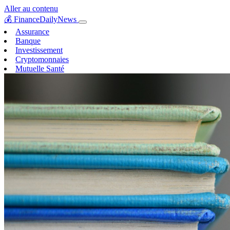
Aller au contenu
💰
FinanceDailyNews
Assurance
Banque
Investissement
Cryptomonnaies
Mutuelle Santé