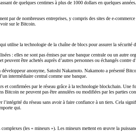
e, passant de quelques centimes à plus de 1000 dollars en quelques anné
ement par de nombreuses entreprises, y compris des sites de e-commerc
voir sur le Bitcoin.
i utilise la technologie de la chaîne de blocs pour assurer la sécurité d
alisées : elles ne sont pas émises par une banque centrale ou un autre o
, et peuvent être achetés auprès d’autres personnes ou échangés contre 
 un développeur anonyme, Satoshi Nakamoto. Nakamoto a présenté Bitco
in d’un intermédiaire central comme une banque.
urs et confirmées par le réseau grâce à la technologie blockchain. Une fois
ons Bitcoin ne peuvent pas être annulées ou modifiées par les parties co
l’intégrité du réseau sans avoir à faire confiance à un tiers. Cela signifi
importe qui.
ls complexes (les « mineurs »). Les mineurs mettent en œuvre la puissan