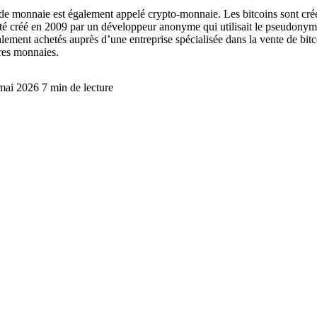
 de monnaie est également appelé crypto-monnaie. Les bitcoins sont cré
a été créé en 2009 par un développeur anonyme qui utilisait le pseudony
ralement achetés auprès d’une entreprise spécialisée dans la vente de bi
tres monnaies.
 mai 2026
7 min de lecture