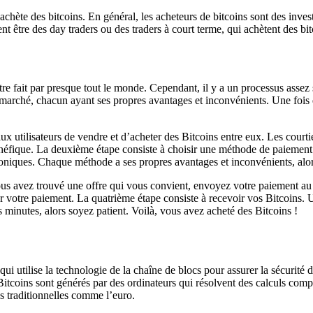
chète des bitcoins. En général, les acheteurs de bitcoins sont des invest
 être des day traders ou des traders à court terme, qui achètent des bit
tre fait par presque tout le monde. Cependant, il y a un processus assez 
le marché, chacun ayant ses propres avantages et inconvénients. Une fois
x utilisateurs de vendre et d’acheter des Bitcoins entre eux. Les courti
néfique. La deuxième étape consiste à choisir une méthode de paiement.
ectroniques. Chaque méthode a ses propres avantages et inconvénients, alo
ous avez trouvé une offre qui vous convient, envoyez votre paiement a
 votre paiement. La quatrième étape consiste à recevoir vos Bitcoins. U
 minutes, alors soyez patient. Voilà, vous avez acheté des Bitcoins !
ui utilise la technologie de la chaîne de blocs pour assurer la sécurité 
oins sont générés par des ordinateurs qui résolvent des calculs comple
 traditionnelles comme l’euro.