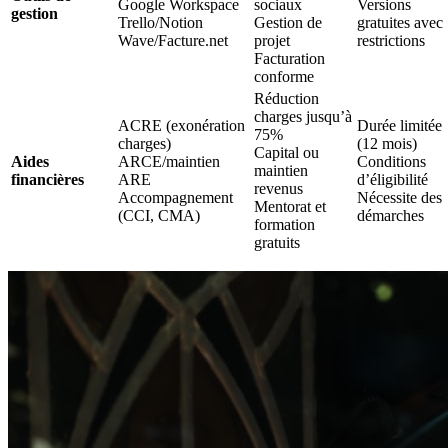
Google Workspace
sociaux
Versions
gestion
Trello/Notion
Gestion de
gratuites avec
Wave/Facture.net
projet
restrictions
Facturation
conforme
Réduction
charges jusqu’à
ACRE (exonération
Durée limitée
75%
charges)
(12 mois)
Capital ou
Aides
ARCE/maintien
Conditions
maintien
financières
ARE
d’éligibilité
revenus
Accompagnement
Nécessite des
Mentorat et
(CCI, CMA)
démarches
formation
gratuits