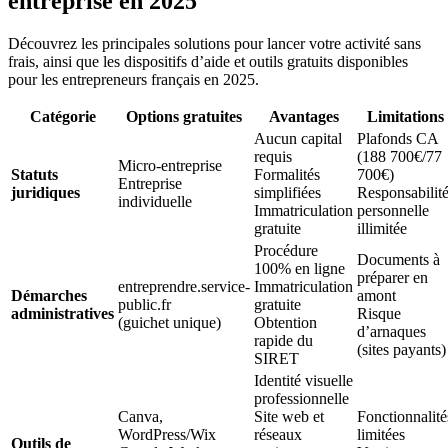
entreprise en 2025
Découvrez les principales solutions pour lancer votre activité sans
frais, ainsi que les dispositifs d’aide et outils gratuits disponibles
pour les entrepreneurs français en 2025.
Catégorie
Options gratuites
Avantages
Limitations
Aucun capital
Plafonds CA
requis
(188 700€/77
Micro-entreprise
Statuts
Formalités
700€)
Entreprise
juridiques
simplifiées
Responsabilit
individuelle
Immatriculation
personnelle
gratuite
illimitée
Procédure
Documents à
100% en ligne
préparer en
entreprendre.service-
Immatriculation
Démarches
amont
public.fr
gratuite
administratives
Risque
(guichet unique)
Obtention
d’arnaques
rapide du
(sites payants)
SIRET
Identité visuelle
professionnelle
Canva,
Site web et
Fonctionnalité
WordPress/Wix
réseaux
limitées
Outils de