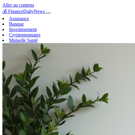
Aller au contenu
💰
FinanceDailyNews
Assurance
Banque
Investissement
Cryptomonnaies
Mutuelle Santé