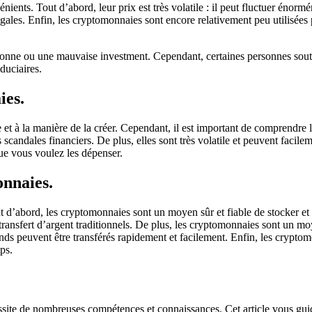
ients. Tout d’abord, leur prix est très volatile : il peut fluctuer énor
égales. Enfin, les cryptomonnaies sont encore relativement peu utilisées p
ne bonne ou une mauvaise investment. Cependant, certaines personnes sou
duciaires.
ies.
t à la manière de la créer. Cependant, il est important de comprendre les 
scandales financiers. De plus, elles sont très volatile et peuvent facileme
ue vous voulez les dépenser.
onnaies.
 d’abord, les cryptomonnaies sont un moyen sûr et fiable de stocker et d
e transfert d’argent traditionnels. De plus, les cryptomonnaies sont un mo
nds peuvent être transférés rapidement et facilement. Enfin, les cryptomo
ps.
site de nombreuses compétences et connaissances. Cet article vous guid