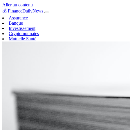
Aller au contenu
💰
FinanceDailyNews
Assurance
Banque
Investissement
Cryptomonnaies
Mutuelle Santé