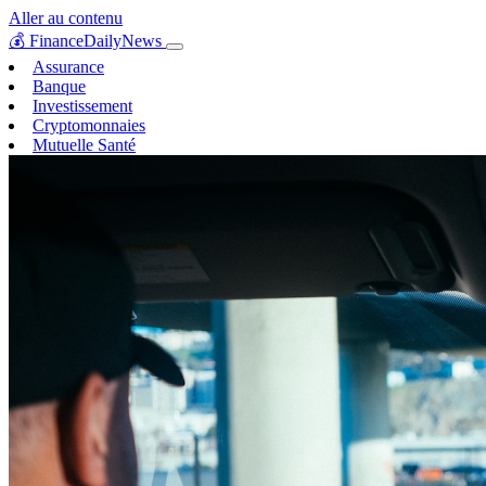
Aller au contenu
💰
FinanceDailyNews
Assurance
Banque
Investissement
Cryptomonnaies
Mutuelle Santé