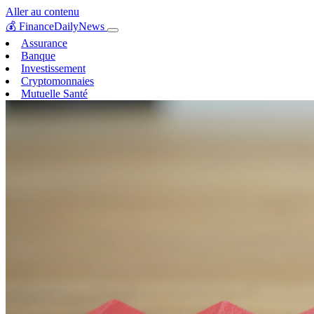
Aller au contenu
💰
FinanceDailyNews
Assurance
Banque
Investissement
Cryptomonnaies
Mutuelle Santé