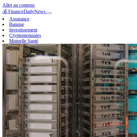
Aller au contenu
💰
FinanceDailyNews
Assurance
Banque
Investissement
Cryptomonnaies
Mutuelle Santé