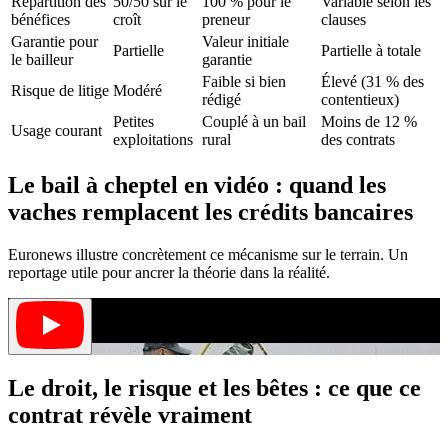
Répartition des
50/50 sur le
100 % pour le
Variable selon les
bénéfices
croît
preneur
clauses
Garantie pour
Valeur initiale
Partielle
Partielle à totale
le bailleur
garantie
Faible si bien
Élevé (31 % des
Risque de litige
Modéré
rédigé
contentieux)
Petites
Couplé à un bail
Moins de 12 %
Usage courant
exploitations
rural
des contrats
Le bail à cheptel en vidéo : quand les
vaches remplacent les crédits bancaires
Euronews illustre concrètement ce mécanisme sur le terrain. Un
reportage utile pour ancrer la théorie dans la réalité.
Le droit, le risque et les bêtes : ce que ce
contrat révèle vraiment