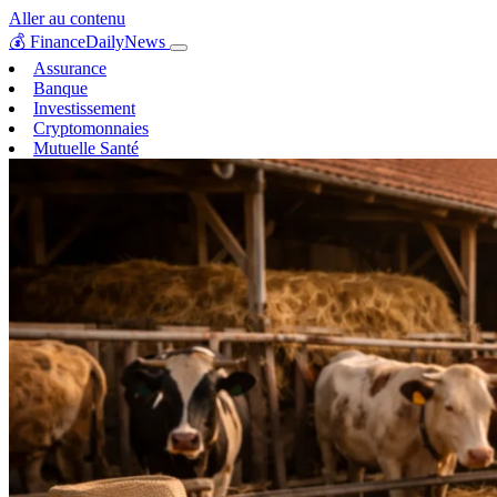
Aller au contenu
💰
FinanceDailyNews
Assurance
Banque
Investissement
Cryptomonnaies
Mutuelle Santé