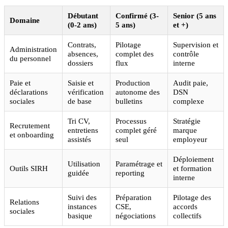
Débutant
Confirmé (3-
Senior (5 ans
Domaine
(0-2 ans)
5 ans)
et +)
Contrats,
Pilotage
Supervision et
Administration
absences,
complet des
contrôle
du personnel
dossiers
flux
interne
Paie et
Saisie et
Production
Audit paie,
déclarations
vérification
autonome des
DSN
sociales
de base
bulletins
complexe
Tri CV,
Processus
Stratégie
Recrutement
entretiens
complet géré
marque
et onboarding
assistés
seul
employeur
Déploiement
Utilisation
Paramétrage et
Outils SIRH
et formation
guidée
reporting
interne
Suivi des
Préparation
Pilotage des
Relations
instances
CSE,
accords
sociales
basique
négociations
collectifs