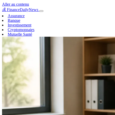
Aller au contenu
💰
FinanceDailyNews
Assurance
Banque
Investissement
Cryptomonnaies
Mutuelle Santé