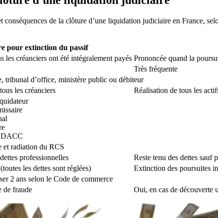
et conséquences de la clôture d’une liquidation judiciaire en France, sel
e pour extinction du passif
us les créanciers ont été intégralement payés
Prononcée quand la poursuit
Très fréquente
e, tribunal d’office, ministère public ou débiteur
tous les créanciers
Réalisation de tous les acti
iquidateur
issaire
nal
re
 BODACC
e et radiation du RCS
 dettes professionnelles
Reste tenu des dettes sauf 
(toutes les dettes sont réglées)
Extinction des poursuites i
sser 2 ans selon le Code de commerce
 de fraude
Oui, en cas de découverte ul